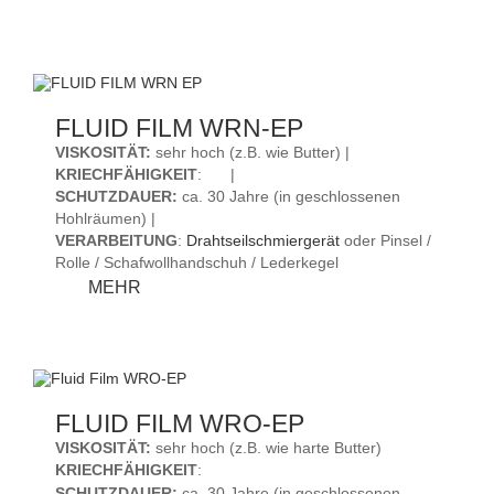
FILM
GEL
B
FLUID FILM WRN-EP
VISKOSITÄT:
sehr hoch (z.B. wie Butter) |
KRIECHFÄHIGKEIT
:
|
SCHUTZDAUER:
ca. 30 Jahre (in geschlossenen
Hohlräumen) |
VERARBEITUNG
:
Drahtseilschmiergerät
oder Pinsel /
Rolle / Schafwollhandschuh / Lederkegel
FLUID
MEHR
FILM
WRN-
EP
FLUID FILM WRO-EP
VISKOSITÄT:
sehr hoch (z.B. wie harte Butter)
KRIECHFÄHIGKEIT
:
SCHUTZDAUER:
ca. 30 Jahre (in geschlossenen