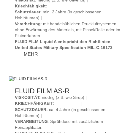
Viskosität:
niedrig (z.B. wie Olivenöl) |
Kriechfähigkeit
:
Schutzdauer
: min. 2 Jahre (in geschlossenen
Hohlräumen) |
Verarbeitung
: mit handelsüblichen Druckluftsystemen
ohne Erwärmung des Materials, mit Pinsel/Rolle oder im
Flutverfahren
FLUID FILM Liquid A entspricht den Richtlinien
United States Military Specification MIL-C-16173
FLUID
MEHR
FILM
LIQUID
A
FLUID FILM AS-R
VISKOSITÄT:
niedrig (z.B. wie Sirup) |
KRIECHFÄHIGKEIT
:
|
SCHUTZDAUER:
ca. 4 Jahre (in geschlossenen
Hohlräumen) |
VERARBEITUNG
: Sprühdose mit zusätzlichem
Feinapplikator.