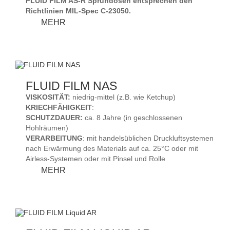
FLUID FILM AS-R Sprühdosen entsprechen den
Richtlinien MIL-Spec C-23050.
FLUID
MEHR
FILM
AS-
R
FLUID FILM NAS
VISKOSITÄT:
niedrig-mittel (z.B. wie Ketchup)
KRIECHFÄHIGKEIT
:
SCHUTZDAUER:
ca. 8 Jahre (in geschlossenen
Hohlräumen)
VERARBEITUNG
: mit handelsüblichen Druckluftsystemen
nach Erwärmung des Materials auf ca. 25°C oder mit
Airless-Systemen oder mit Pinsel und Rolle
FLUID
MEHR
FILM
NAS